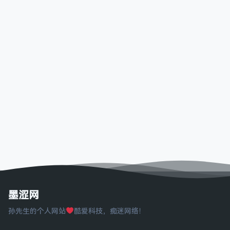
墨涩网
孙先生的个人网站
酷爱科技，痴迷网络！