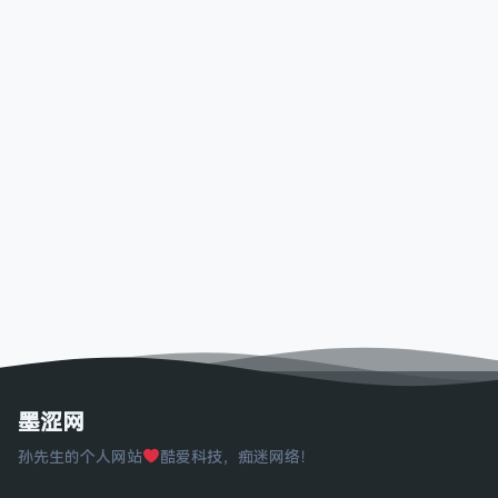
墨涩网
孙先生的个人网站
酷爱科技，痴迷网络！