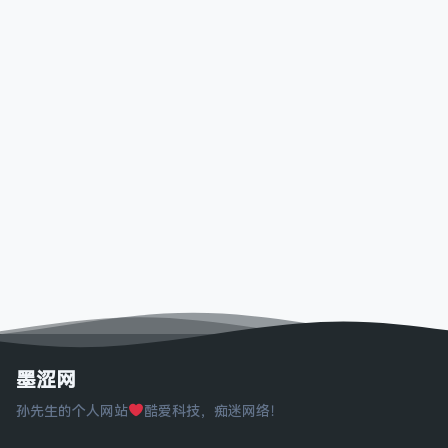
墨涩网
孙先生的个人网站
酷爱科技，痴迷网络！