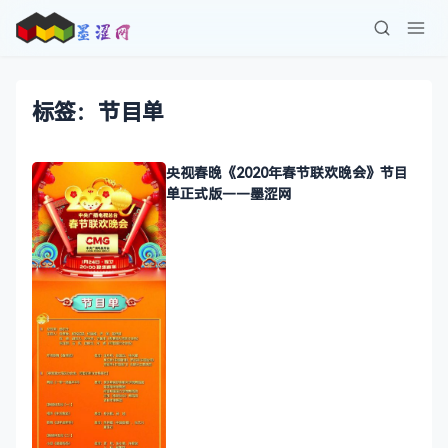
标签：节目单
央视春晚《2020年春节联欢晚会》节目
单正式版——墨涩网