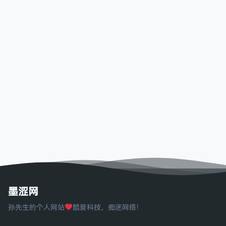
墨涩网
孙先生的个人网站
酷爱科技，痴迷网络！