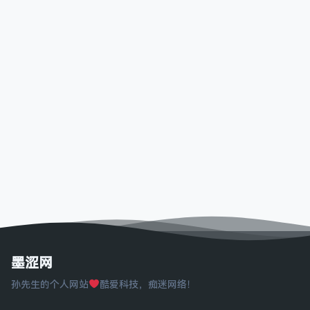
墨涩网
孙先生的个人网站
酷爱科技，痴迷网络！