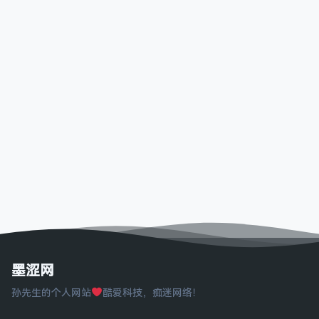
墨涩网
孙先生的个人网站
酷爱科技，痴迷网络！