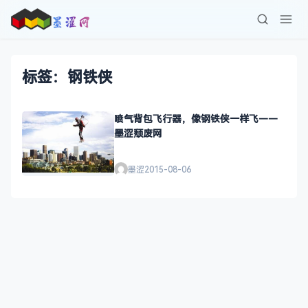
标签：钢铁侠
喷气背包飞行器，像钢铁侠一样飞——
墨涩颓废网
墨涩
2015-08-06