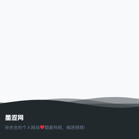
墨涩网
孙先生的个人网站
酷爱科技，痴迷网络！