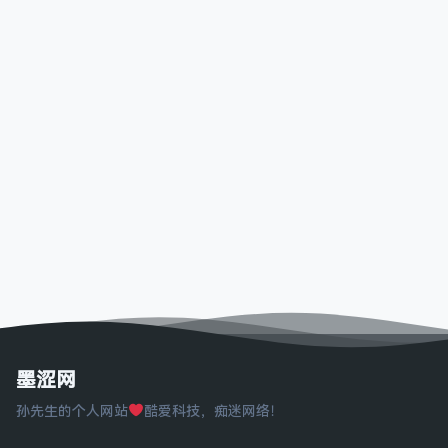
墨涩网
孙先生的个人网站
酷爱科技，痴迷网络！