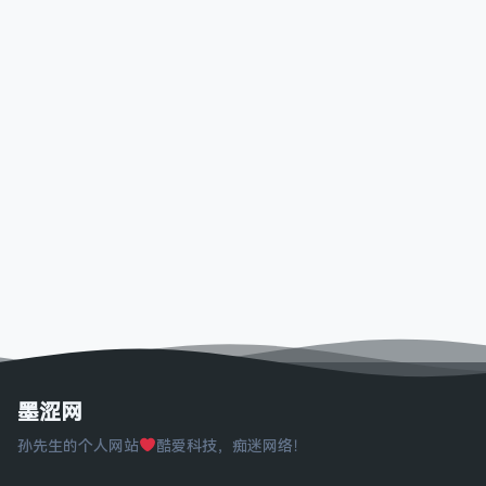
墨涩网
孙先生的个人网站
酷爱科技，痴迷网络！