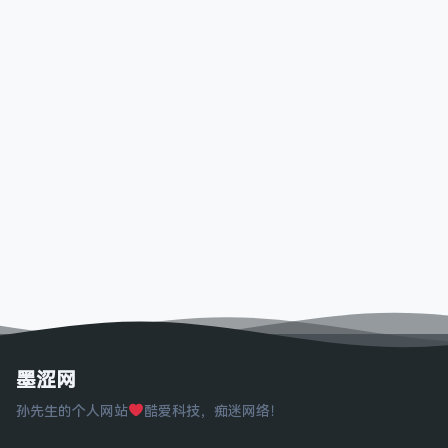
墨涩网
孙先生的个人网站
酷爱科技，痴迷网络！