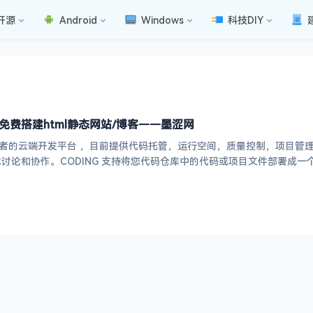
开源
Android
Windows
科技DIY
g免费搭建html静态网站/博客——墨涩网
向开发者的云端开发平台 ，目前提供代码托管，运行空间，质量控制，项目
讨论和协作。CODING 支持将您代码仓库中的代码或项目文件部署成一个静