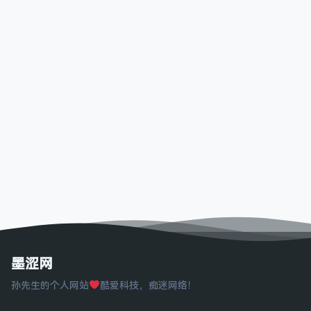
墨涩网
孙先生的个人网站
酷爱科技，痴迷网络！