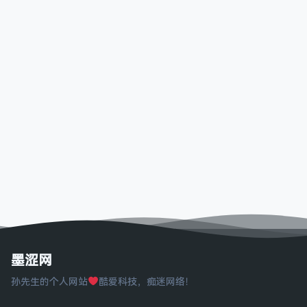
墨涩网
孙先生的个人网站
酷爱科技，痴迷网络！