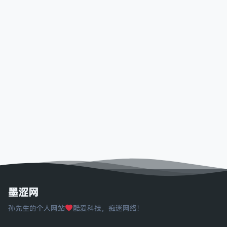
墨涩网
孙先生的个人网站
酷爱科技，痴迷网络！