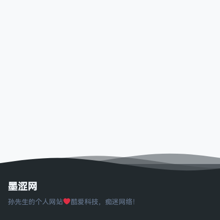
墨涩网
孙先生的个人网站
酷爱科技，痴迷网络！