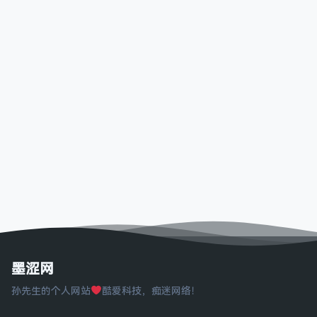
墨涩网
孙先生的个人网站
酷爱科技，痴迷网络！