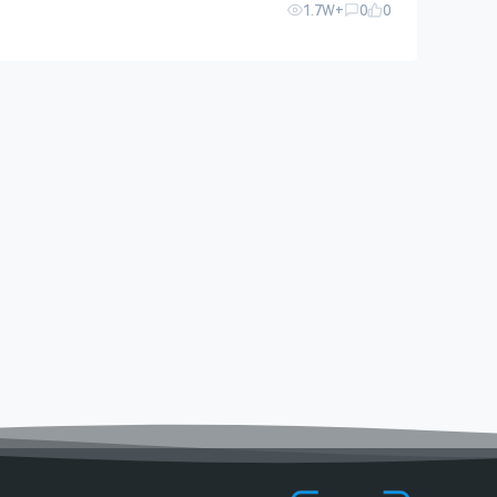
1.7W+
0
0