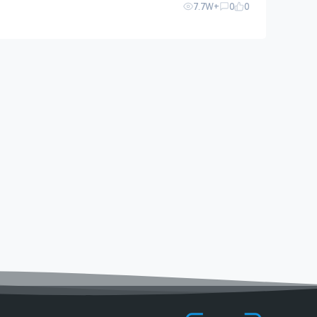
7.7W+
0
0