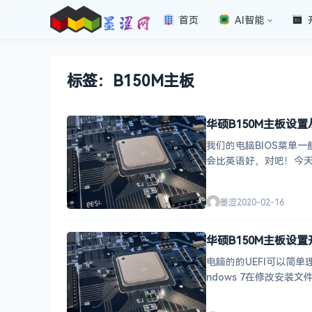
首页
AI智能
标签：B150M主板
华硕B150M主板设
我们的电脑BIOS菜单
会比英语好，对吧！今天我
键强制关机
墨涩
2020-02-16
华硕B150M主板设置
电脑的的UEFI可以简单理
ndows 7在修改安装