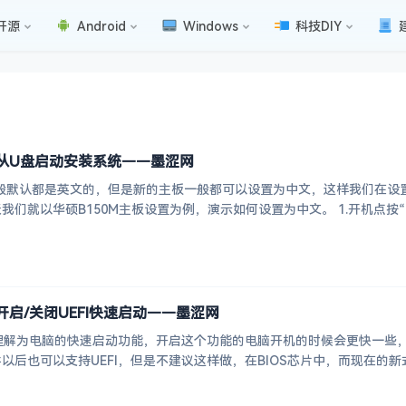
开源
Android
Windows
科技DIY
置从U盘启动安装系统——墨涩网
一般默认都是英文的，但是新的主板一般都可以设置为中文，这样我们在
们就以华硕B150M主板设置为例，演示如何设置为中文。 1.开机点按“
开启/关闭UEFI快速启动——墨涩网
解为电脑的快速启动功能，开启这个功能的电脑开机的时候会更快一些，UEFI支持win
文件以后也可以支持UEFI，但是不建议这样做，在BIOS芯片中，而现在的新