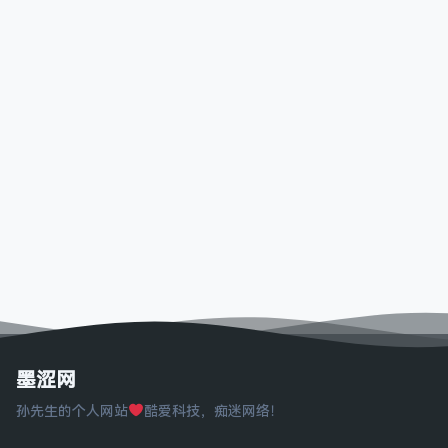
墨涩网
孙先生的个人网站
酷爱科技，痴迷网络！