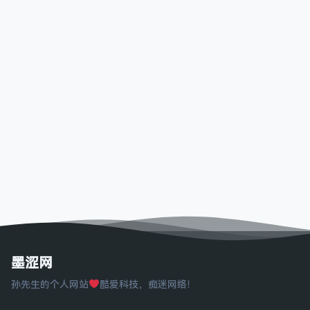
墨涩网
孙先生的个人网站
酷爱科技，痴迷网络！