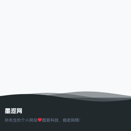
墨涩网
孙先生的个人网站
酷爱科技，痴迷网络！