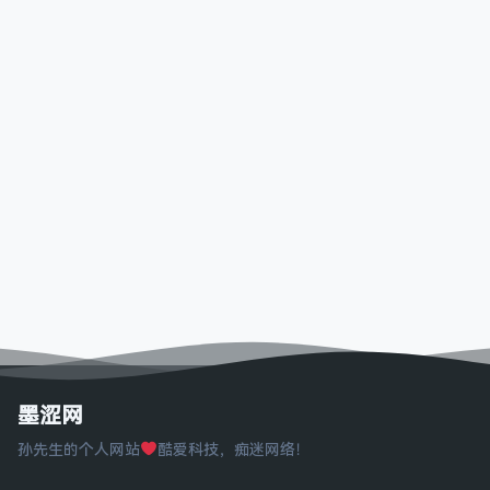
墨涩网
孙先生的个人网站
酷爱科技，痴迷网络！