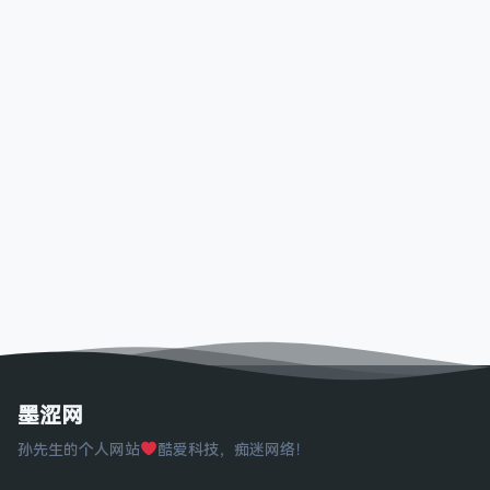
墨涩网
孙先生的个人网站
酷爱科技，痴迷网络！