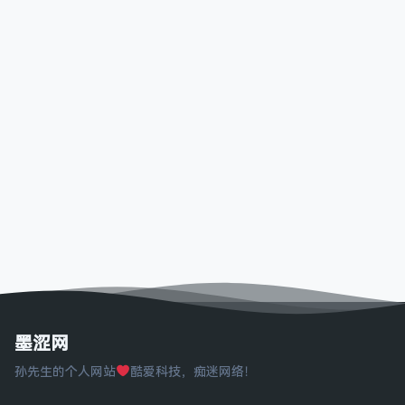
墨涩网
孙先生的个人网站
酷爱科技，痴迷网络！