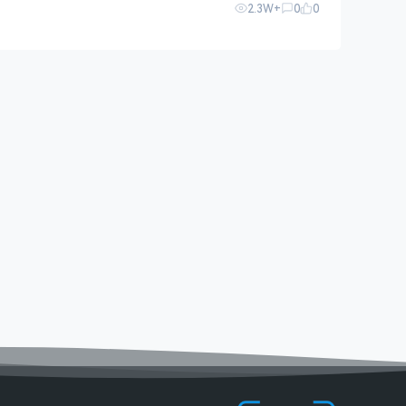
2.3W+
0
0