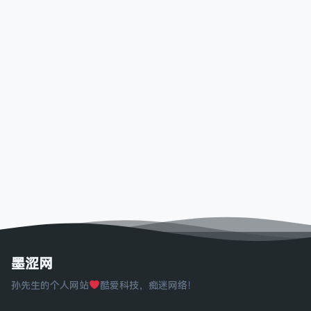
墨涩网
孙先生的个人网站
酷爱科技，痴迷网络！