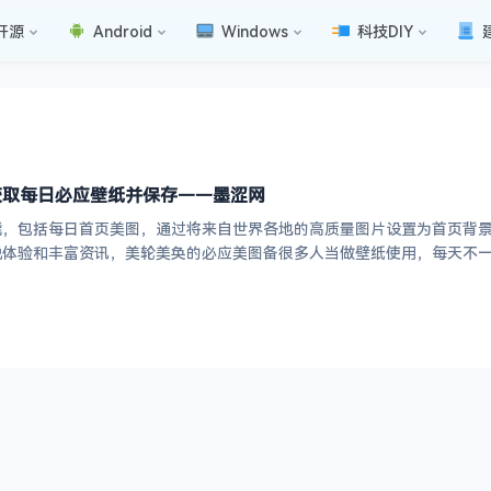
开源
Android
Windows
科技DIY
获取每日必应壁纸并保存——墨涩网
能，包括每日首页美图，通过将来自世界各地的高质量图片设置为首页背
体验和丰富资讯，美轮美奂的必应美图备很多人当做壁纸使用，每天不一
地址