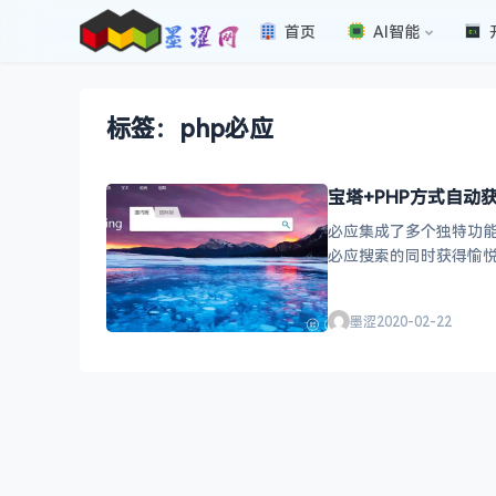
首页
AI智能
标签：php必应
宝塔+PHP方式自动
必应集成了多个独特功
必应搜索的同时获得愉悦
程序来实现访问php的
墨涩
2020-02-22