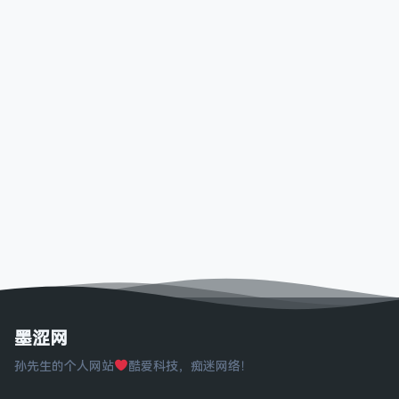
墨涩网
孙先生的个人网站
酷爱科技，痴迷网络！