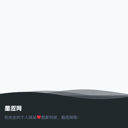
墨涩网
孙先生的个人网站
酷爱科技，痴迷网络！