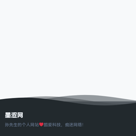
墨涩网
孙先生的个人网站
酷爱科技，痴迷网络！