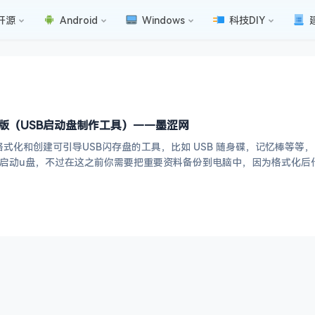
开源
Android
Windows
科技DIY
件绿色版（USB启动盘制作工具）——墨涩网
帮助格式化和创建可引导USB闪存盘的工具，比如 USB 随身碟，记忆棒等
者win启动u盘，不过在这之前你需要把重要资料备份到电脑中，因为格式