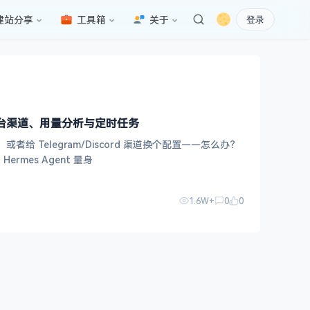
建站分享
工具箱
关于
登录
天、多平台渠道、用量分析与定时任务
给 Telegram/Discord 渠道换个配置——怎么办？
b UI 正是为 Hermes Agent 量身
1.6W+
0
0