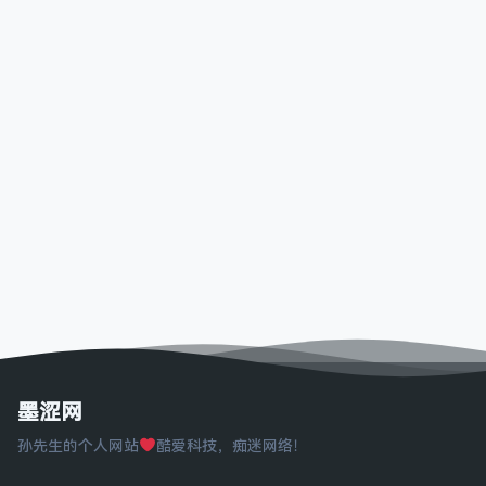
墨涩网
孙先生的个人网站
酷爱科技，痴迷网络！