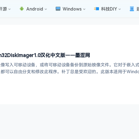
开源
Android
Windows
科技DIY
2DiskImager1.0汉化中文版——墨涩网
写入可移动设备，或将可移动设备备份到原始映像文件。它对于嵌入式开发（即
以自由分支和修改此程序。补丁总是受欢迎的。此版本适用于Windows 7 / 8