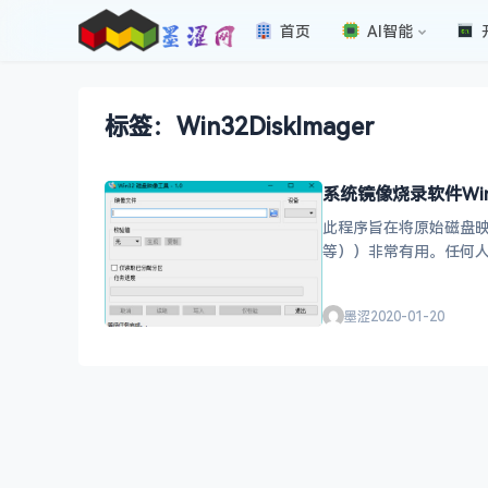
首页
AI智能
标签：Win32DiskImager
系统镜像烧录软件Win3
此程序旨在将原始磁盘映像
等））非常有用。任何人都可
墨涩
2020-01-20