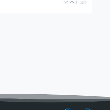
1.9W+
0
0