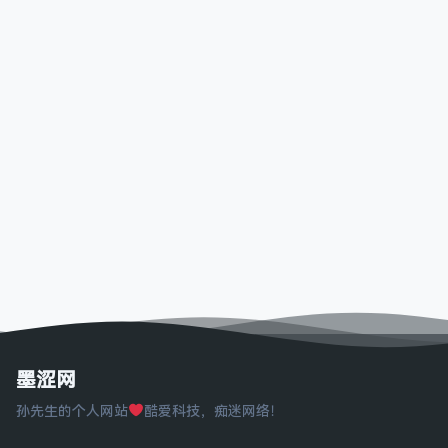
墨涩网
孙先生的个人网站
酷爱科技，痴迷网络！