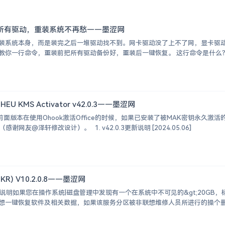
s 所有驱动，重装系统不再愁——墨涩网
装系统本身，而是装完之后一堆驱动找不到。网卡驱动没了上不了网，显卡驱
HEU KMS Activator v42.0.3——墨涩网
面版本在使用Ohook激活Office的时候，如果已安装了被MAK密钥永久激活
谢网友@泽轩修改设计）。 1. v42.0.3更新说明 [2024.05.06]
R) V10.2.0.8——墨涩网
殊说明如果您在操作系统|磁盘管理中发现有一个在系统中不可见的&gt;20GB，标识
想一键恢复软件及相关数据，如果该服务分区被非联想维修人员所进行的操个