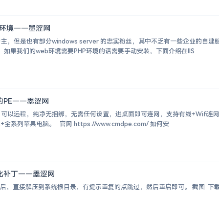
HP环境——墨涩网
，但是也有部分windows server 的忠实粉丝，其中不乏有一些企业的自建服务器以wi
的，如果我们的web环境需要PHP环境的话需要手动安装，下面介绍在IIS
的PE——墨涩网
，可以远程，纯净无捆绑，无需任何设置，进桌面即可连网，支持有线+Wifi连
+全系列苹果电脑。 官网 https://www.cmdpe.com/ 如何安
文汉化补丁——墨涩网
接解压到系统根目录，有提示重复的点跳过，然后重启即可。 截图 下载地址 https://w