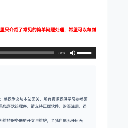
里只介绍了常见的简单问题处理，希望可以帮到
使
00:00
用
上
/
下
箭
容；版权争议与本站无关，所有资源仅供学习参考研
头
果您喜欢该程序，请支持正版软件，购买注册，得
键
来
为维持服务器的开支与维护，全凭自愿无任何强
增