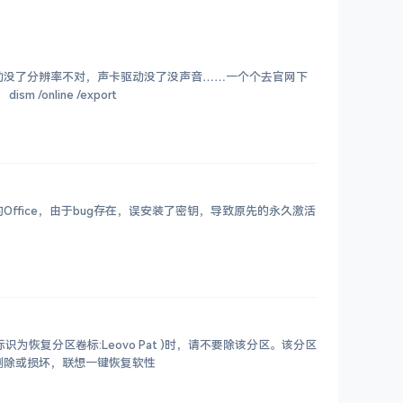
动没了分辨率不对，声卡驱动没了没声音……一个个去官网下
载，能折腾一整天。今天五哥教你一行命令，重装前把所有驱动备份好，重装后一键恢复。 这行命令是什么？ dism /online /export
的Office，由于bug存在，误安装了密钥，导致原先的永久激活
为恢复分区卷标:Leovo Pat )时，请不要除该分区。该分区
删除或损坏，联想一键恢复软性