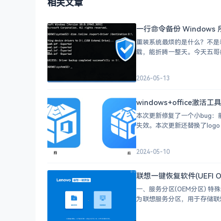
相关文章
一行命令备份 Window
重装系统最烦的是什么？不是
2026-05-13
windows+office激活工具
本次更新修复了一个小bug：前
失效。本次更新还替换了logo（感
2024-05-10
联想一键恢复软件(UEFI OK
一、服务分区(OEM分区) 特
为联想服务分区，用于存储联