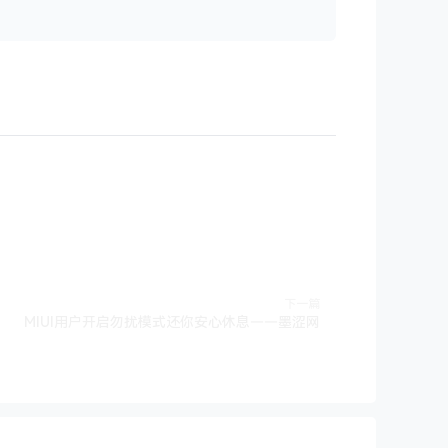
高
或
降
低
音
量。
下一篇
MIUI用户开启勿扰模式还你安心休息——墨涩网