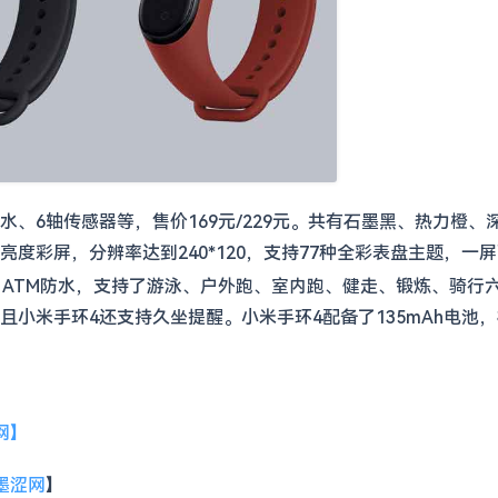
防水、6轴传感器等，售价169元/229元。共有石墨黑、热力橙
ED高亮度彩屏，分辨率达到240*120，支持77种全彩表盘主题，一
5 ATM防水，支持了游泳、户外跑、室内跑、健走、锻炼、骑行
小米手环4还支持久坐提醒。小米手环4配备了135mAh电池
网】
墨涩网
】