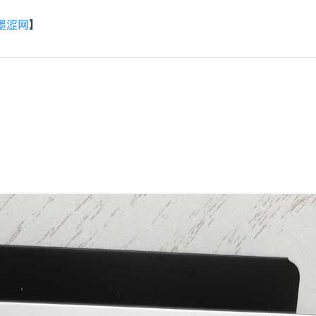
墨涩网
】