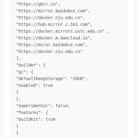
"https://ghcr.io",

"https://mirror.baidubce.com",

"https://docker.nju.edu.cn",

"https://hub-mirror.c.163.com",

"https://docker.mirrors.ustc.edu.cn" , 

"https://docker.m.daocloud.io",

"https://miror.baidubce.com",

"https://docker.nju.edu.cn"

],

"builder": {

"gc": {

"defaultKeepStorage": "20GB",

"enabled": true

}

},

"experimental": false,

"features": {

"buildkit": true

}

}