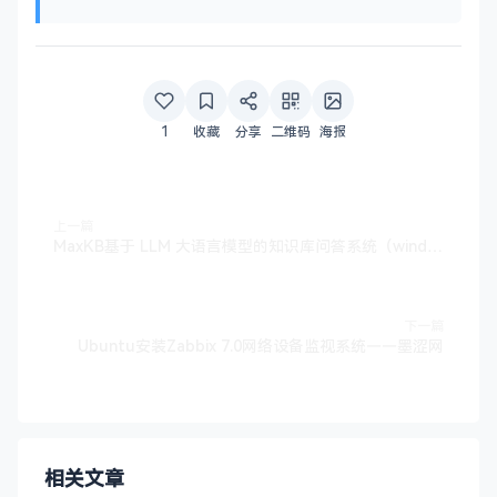
1
收藏
分享
二维码
海报
上一篇
MaxKB基于 LLM 大语言模型的知识库问答系统（windows环境）——墨涩网
下一篇
Ubuntu安装Zabbix 7.0网络设备监视系统——墨涩网
相关文章