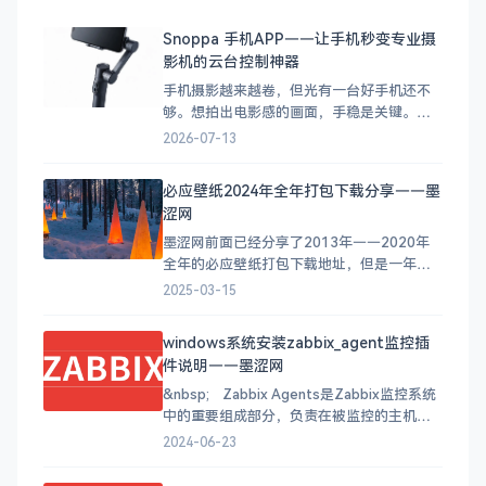
Snoppa 手机APP——让手机秒变专业摄
影机的云台控制神器
手机摄影越来越卷，但光有一台好手机还不
够。想拍出电影感的画面，手稳是关键。于
是各种手机云台（稳定器）应运而生，而
2026-07-13
Snoppa作为其中的佼佼者，配套的 APP 体
验也是一绝。 今天来聊聊 Snoppa 家族的两
必应壁纸2024年全年打包下载分享——墨
款手机 APP，它们分别服务于不同类型的设
涩网
备，但都有一个共同目标：让你的手机秒变
专业摄
墨涩网前面已经分享了2013年——2020年
全年的必应壁纸打包下载地址，但是一年更
新一次似乎太慢了，那么接下里我会在墨涩
2025-03-15
网坚持每个月更新一次上个月每天的必应壁
纸打包下载地址。方便大家下载使用。 建议
windows系统安装zabbix_agent监控插
你可以把打包下载的必应美图作成幻灯片桌
件说明——墨涩网
面，工作之余可以享受桌面的美图。方法请
参考（Windows
&nbsp; Zabbix Agents是Zabbix监控系统
中的重要组成部分，负责在被监控的主机上
收集性能和状态数据，并将这些数据发送给
2024-06-23
Zabbix Server进行处理和分析。以下是关于
Zabbix Agents的详细介绍： 数据采集：