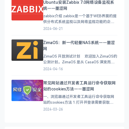
Ubuntu安装Zabbix 7.0网络设备监视系
Zabbix Agents能够采集本
统——墨涩网
zabbix介绍 zabbix是一个基于WEB界面的提
供分布式系统监视以及网络监视功能的企业
级的开源解决方案。 zabbix能监视各种网络
2024-06-21
参数，保证服务器系统的安全运营；并提供
灵活的通知机制以让系统管理员快速定位/解
ZimaOS：新一代轻量NAS系统——墨涩
决存在的各种问题。 zabbix由2部分构成，
网
zabbix server与可选
ZimaOS 开放测试计划 欢迎加入ZimaOS的
公测计划。ZimaOS 是从 CasaOS 演变而来
的，我们构建了 ZimaOS 的发布版本，以获
2024-04-16
得更好的硬件兼容性和更新体验。它将完美
适配Zima系列硬件，也兼容带有UEFI的x86-
常见网站通过开发者工具运行命令获取网
64系统。 它是使用 Buildroot 构
站的cookies方法——墨涩网
一、浏览器通过开发者工具运行命令获取网
站的cookies方法 1.打开并登录需要获取
cookies的网站，按下“F12”键，调出控调出
2024-03-26
开发者工具,点击“控制台”（英文：
Console）。 2.点击控制台下方的"创建货送
表达式"的小眼睛图标，（英文：Create