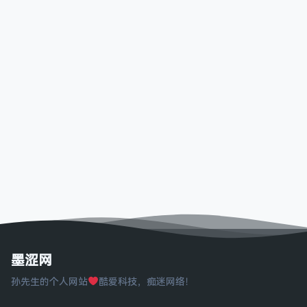
墨涩网
孙先生的个人网站
酷爱科技，痴迷网络！