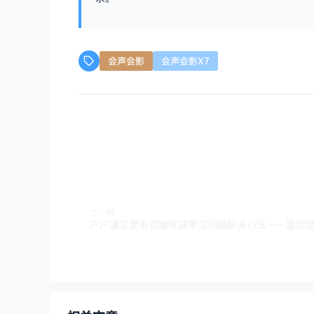
会声会影
会声会影X7
上一篇
户户通卫星电视接收器常见问题解决办法——墨涩