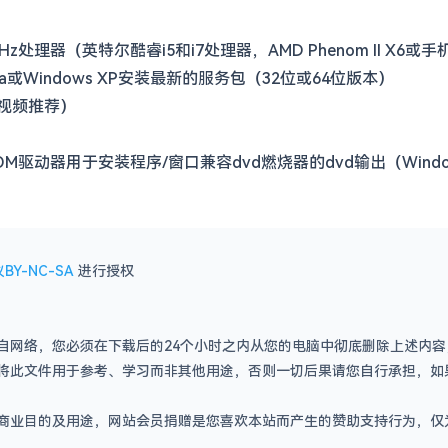
Hz处理器（英特尔酷睿i5和i7处理器，AMD Phenom II X6
 Vista或Windows XP安装最新的服务包（32位或64位版本）
高的视频推荐）
 - ROM驱动器用于安装程序/窗口兼容dvd燃烧器的dvd输出（Wi
BY-NC-SA
进行授权
自网络，您必须在下载后的24个小时之内从您的电脑中彻底删除上述内
将此文件用于参考、学习而非其他用途，否则一切后果请您自行承担，如
商业目的及用途，网站会员捐赠是您喜欢本站而产生的赞助支持行为，仅