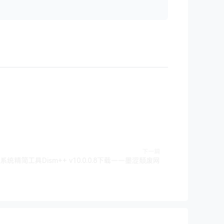
下一篇
s系统精简工具Dism++ v10.0.0.8下载——墨涩颓废网